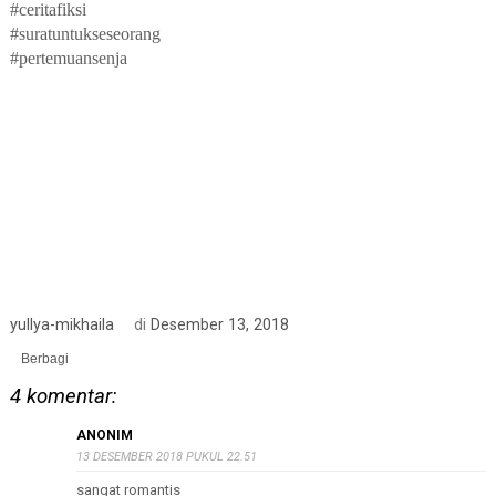
#ceritafiksi
#suratuntukseseorang
#pertemuansenja
yullya-mikhaila
di
Desember 13, 2018
Berbagi
4 komentar:
ANONIM
13 DESEMBER 2018 PUKUL 22.51
sangat romantis