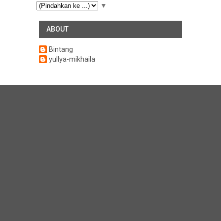
▼
ABOUT
Bintang
yullya-mikhaila