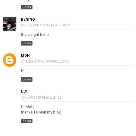
Balas
BENING
29 DESEMBER 2018 PUKUL 04.31
that's right hehe
Balas
MOH
27 FEBRUARI 2019 PUKUL 23.26
Hi
Balas
ULY
10 JUNI 2019 PUKUL 21.38
Hi Moh,
thanks f u visit my blog
Balas