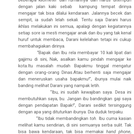
beberapa kilometer dari rumahnya dan harus ditempuh
dengan jalan kaki sebab
kampung tempat dirinya
mengajar tak bisa dilalui kendaraan. Jalannya becek dan
sempit, ia sudah lelah sekali. Tentu saja Darani harus
ikhlas melakukan ini semua, apalagi dengan kegiatannya
setiap sore ia mesti mengajar anak dan ibu yang tak kenal
huruf untuk membaca, Darani kelelahan tetapi ini cukup
membahagiakan dirinya.
“Bapak dan Ibu rela membayar 10 kali lipat dari
gajjimu di sini, Nak, asalkan kamu pindah mengajar ke
kota.Itu masalah mudah Bapakmu tinggal mengatur
dengan orang-orang Dinas.Atau berhenti saja mengajar
dan meneruskan usaha bapakmu!”, ibunya mulai naik
banding melihat Darani yang nampak letih.
“Ibu, ini sudah kewajiban saya. Desa ini
membutuhkan saya, bu. Jangan ibu bandingkan gaji saya
dengan pendapatan Bapak!”, Darani sedikit tersinggung
dengan apa yang dituturkan ibunya. Dia duduk terpaku.
“Ibu tidak membandingkan
toh
. Ibu cuma kasian
melihat kamu sendirian, di sini semuanya serba sulit. Tak
bisa bawa kendaraan, tak bisa memakai
hand phone
,