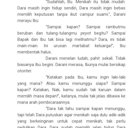
“Sudahlah, Bu. Menikah itu tidak mudah.
Dara masih ingin hidup sendiri, Dara masih ingin bebas
memilih keputusan tanpa ikut campur suami.”, Darani
merayu Ibu.
“Sampai kapan? Sampai rambutmu
beruban dan tulang-tulangmu
peyot
begitu? Sampai
Bapak dan Ibu tak bisa lagi melihatmu? Dara, ini tidak
main-main. Ini urusan martabat keluarga!”, Ibu
membentak halus.
Darani menelan ludah, pahit sekali. Tidak
biasanya Ibu begini. Darani merasa, Ibunya mulai bersikap
otoriter.
“Katakan pada Ibu, kamu ingin laki-laki
yang mana? Atau kamu menunggu siapa? Sampai
kapan? Katakan, Nak, kamu sudah tak karuan dalam
memilih masa depan!”, katanya, mulai tak jelas dibawa ke
mana arah pembicaraannya.
“Dara tak tahu sampai kapan menunggu,
tapi telah Dara putuskan agar menikah saja dulu adik-adik
yang berkeinginan untuk cepat menikah, tak perlu
pedulikan Dara. Dara sudah memilih jalan hidup Dara