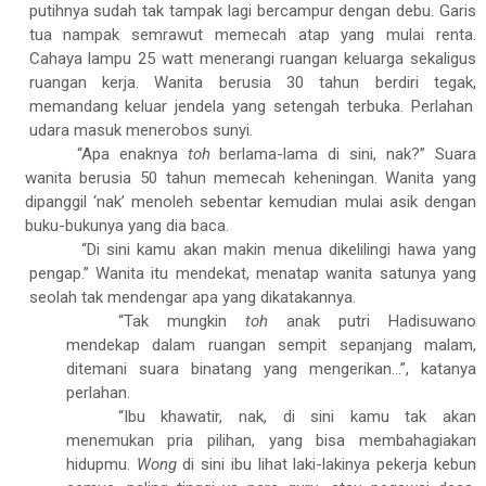
putihnya sudah tak tampak lagi bercampur dengan debu. Garis
tua nampak semrawut memecah atap yang mulai renta.
Cahaya lampu 25 watt menerangi ruangan keluarga sekaligus
ruangan kerja. Wanita berusia 30 tahun berdiri tegak
,
memandang keluar jendela yang setengah terbuka. Perlahan
udara masuk menerobos sunyi.
“Apa enaknya
toh
berlama-lama di sini, nak?” Suara
wanita berusia 50 tahun memecah keheningan. Wanita yang
dipanggil ‘nak’ menoleh sebentar kemudian mulai asik dengan
buku-bukunya yang dia baca.
“Di sini kamu akan makin menua dikelilingi hawa yang
pengap.” Wanita itu mendekat, menatap wanita satunya yang
seolah tak mendengar apa yang dikatakannya.
“Tak mungkin
toh
anak putri Hadisuwano
mendekap dalam ruangan sempit sepanjang malam,
ditemani suara binatang yang mengerikan...”, katanya
perlahan.
“Ibu khawatir, nak, di sini kamu tak akan
menemukan pria pilihan, yang bisa membahagiakan
hidupmu.
Wong
di sini ibu lihat laki-lakinya pekerja kebun