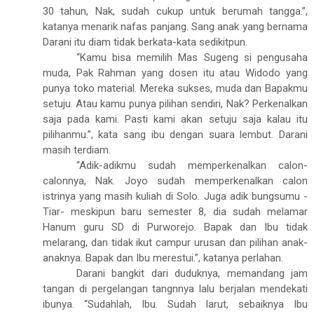
30 tahun, Nak, sudah cukup untuk berumah tangga.”,
katanya menarik nafas panjang. Sang anak yang bernama
Darani itu diam tidak berkata-kata sedikitpun.
“Kamu bisa memilih Mas Sugeng si pengusaha
muda, Pak Rahman yang dosen itu atau Widodo yang
punya toko material. Mereka sukses, muda dan Bapakmu
setuju. Atau kamu punya pilihan sendiri, Nak? Perkenalkan
saja pada kami. Pasti kami akan setuju saja kalau itu
pilihanmu.”, kata sang ibu dengan suara lembut. Darani
masih terdiam.
“Adik-adikmu sudah memperkenalkan calon-
calonnya, Nak. Joyo sudah memperkenalkan calon
istrinya yang masih kuliah di Solo. Juga adik bungsumu -
Tiar- meskipun baru semester 8, dia sudah melamar
Hanum guru SD di Purworejo.
Bapak dan Ibu tidak
melarang, dan tidak ikut campur urusan dan pilihan anak-
anaknya. Bapak dan Ibu merestui.”, katanya perlahan.
Darani bangkit dari duduknya, memandang jam
tangan di pergelangan tangnnya lalu berjalan mendekati
ibunya. “Sudahlah, Ibu. Sudah larut, sebaiknya Ibu