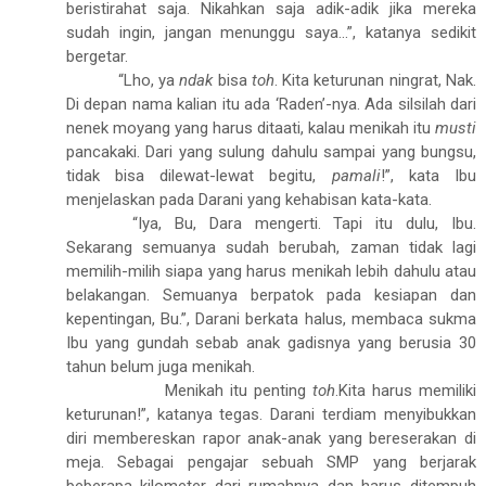
beristirahat saja. Nikahkan saja adik-adik jika mereka
sudah ingin, jangan menunggu saya...”, katanya sedikit
bergetar.
“Lho, ya
ndak
bisa
toh
.
Kita keturunan ningrat, Nak.
Di depan nama kalian itu ada ‘Raden’-nya. Ada silsilah dari
nenek moyang yang harus ditaati, kalau menikah itu
musti
pancakaki. Dari yang sulung dahulu sampai yang bungsu,
tidak bisa dilewat-lewat begitu,
pamali
!”, kata Ibu
menjelaskan pada Darani yang kehabisan kata-kata.
“Iya, Bu, Dara mengerti. Tapi itu dulu, Ibu.
Sekarang semuanya sudah berubah, zaman tidak lagi
memilih-milih siapa yang harus menikah lebih dahulu atau
belakangan. Semuanya berpatok pada kesiapan dan
kepentingan, Bu.”, Darani berkata halus, membaca sukma
Ibu yang gundah sebab anak gadisnya yang berusia 30
tahun belum juga menikah.
Menikah itu penting
toh
.Kita harus memiliki
keturunan!”, katanya tegas. Darani terdiam menyibukkan
diri membereskan rapor anak-anak yang bereserakan di
meja. Sebagai pengajar sebuah SMP yang berjarak