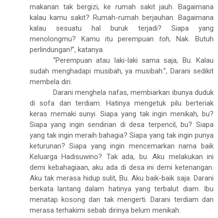
makanan tak bergizi, ke rumah sakit jauh. Bagaimana
kalau kamu sakit? Rumah-rumah berjauhan. Bagaimana
kalau sesuatu hal buruk terjadi? Siapa yang
menolongmu? Kamu itu perempuan
toh
, Nak. Butuh
perlindungan!”, katanya.
“Perempuan atau laki-laki sama saja, Bu. Kalau
sudah menghadapi musibah, ya musibah.”, Darani sedikit
membela diri.
Darani menghela nafas, membiarkan ibunya duduk
di sofa dan terdiam. Hatinya mengetuk pilu berteriak
keras memaki sunyi. Siapa yang tak ingin menikah, bu?
Siapa yang ingin sendirian di desa terpencil, bu? Siapa
yang tak ingin meraih bahagia? Siapa yang tak ingin punya
keturunan?
Siapa yang ingin mencemarkan nama baik
Keluarga Hadisuwino? Tak ada, bu. Aku melakukan ini
demi kebahagiaan, aku ada di desa ini demi ketenangan.
Aku tak merasa hidup sulit, Bu. Aku baik-baik saja. Darani
berkata lantang dalam hatinya yang terbalut diam.
Ibu
menatap kosong dan tak mengerti. Darani terdiam dan
merasa terhakimi sebab dirinya belum menikah.