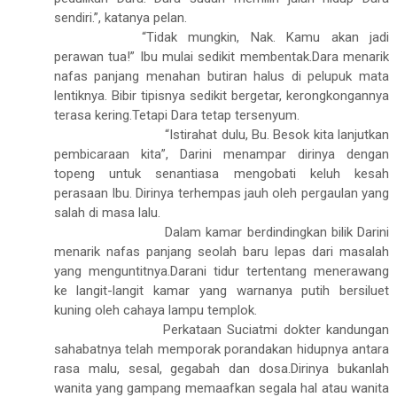
sendiri.”, katanya pelan.
“Tidak mungkin, Nak. Kamu akan jadi
perawan tua!” Ibu mulai sedikit membentak.Dara menarik
nafas panjang menahan butiran halus di pelupuk mata
lentiknya. Bibir tipisnya sedikit bergetar, kerongkongannya
terasa kering.Tetapi Dara tetap tersenyum.
“Istirahat dulu, Bu. Besok kita lanjutkan
pembicaraan kita”, Darini menampar dirinya dengan
topeng untuk senantiasa mengobati keluh kesah
perasaan Ibu. Dirinya terhempas jauh oleh pergaulan yang
salah di masa lalu.
Dalam kamar berdindingkan bilik Darini
menarik nafas panjang seolah baru lepas dari masalah
yang menguntitnya.Darani tidur tertentang menerawang
ke langit-langit kamar yang warnanya putih bersiluet
kuning oleh cahaya lampu templok.
Perkataan Suciatmi dokter kandungan
sahabatnya telah memporak porandakan hidupnya antara
rasa malu, sesal, gegabah dan dosa.Dirinya bukanlah
wanita yang gampang memaafkan segala hal atau wanita