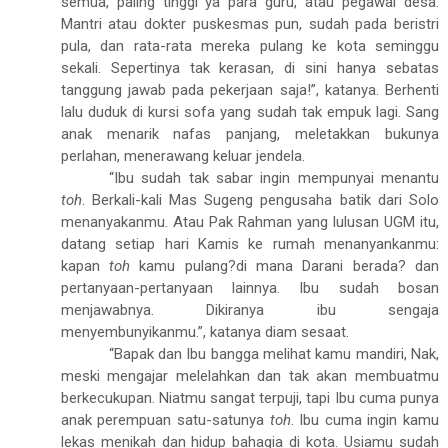
semua, paling tinggi ya para guru, atau pegawai desa.
Mantri atau dokter puskesmas pun, sudah pada beristri
pula, dan rata-rata mereka pulang ke kota seminggu
sekali. Sepertinya tak kerasan, di sini hanya sebatas
tanggung jawab pada pekerjaan saja!”, katanya. Berhenti
lalu duduk di kursi sofa yang sudah tak empuk lagi. Sang
anak menarik nafas panjang, meletakkan bukunya
perlahan, menerawang keluar jendela.
“Ibu sudah tak sabar ingin mempunyai menantu
toh
. Berkali-kali Mas Sugeng pengusaha batik dari Solo
menanyakanmu. Atau Pak Rahman yang lulusan UGM itu,
datang setiap hari Kamis ke rumah menanyankanmu:
kapan
toh
kamu pulang?di mana Darani berada? dan
pertanyaan-pertanyaan lainnya. Ibu sudah bosan
menjawabnya. Dikiranya ibu sengaja
menyembunyikanmu.”, katanya diam sesaat.
“Bapak dan Ibu bangga melihat kamu mandiri, Nak,
meski mengajar melelahkan dan tak akan membuatmu
berkecukupan. Niatmu sangat terpuji, tapi Ibu cuma punya
anak perempuan satu-satunya
toh
. Ibu cuma ingin kamu
lekas menikah dan hidup bahagia di kota. Usiamu sudah