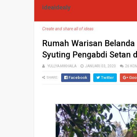
ideaidealy
Create and share all of ideas
Rumah Warisan Belanda
Syuting Pengabdi Setan 
YULLYA-MIKHAILA
JANUARI 03, 2020
26 KO
Facebook
Twitter
Goo
SHARE: