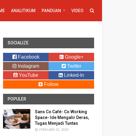
ME
ANALITIKUM
PANDUAN
VIDEO
SOCIALIZE
Facebook
Google+
Instagram
Twitter
YouTube
Linked-In
Follow
POPULER
Sans Co Café- Co Working
Space- Ide Mengalir Deras,
Tugas Menjadi Tuntas
FEBRUARI 02, 2020