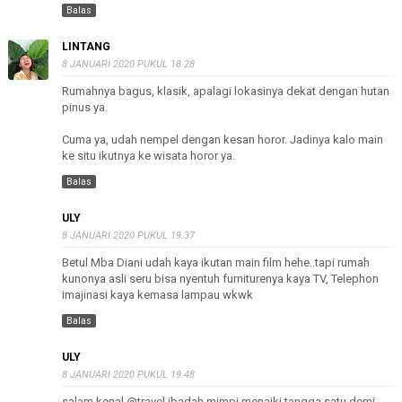
Balas
LINTANG
8 JANUARI 2020 PUKUL 18.28
Rumahnya bagus, klasik, apalagi lokasinya dekat dengan hutan
pinus ya.
Cuma ya, udah nempel dengan kesan horor. Jadinya kalo main
ke situ ikutnya ke wisata horor ya.
Balas
ULY
8 JANUARI 2020 PUKUL 19.37
Betul Mba Diani udah kaya ikutan main film hehe..tapi rumah
kunonya asli seru bisa nyentuh furniturenya kaya TV, Telephon
imajinasi kaya kemasa lampau wkwk
Balas
ULY
8 JANUARI 2020 PUKUL 19.48
salam kenal @travel ibadah mimpi menaiki tangga satu demi