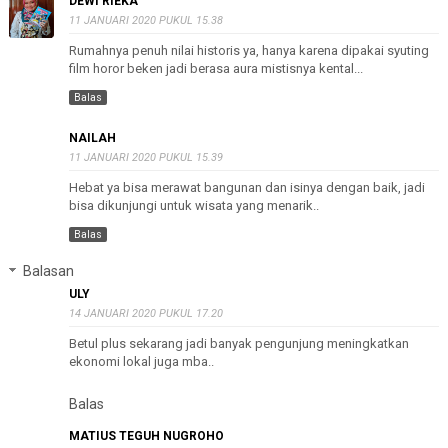
DEWI RIEKA
11 JANUARI 2020 PUKUL 15.38
Rumahnya penuh nilai historis ya, hanya karena dipakai syuting
film horor beken jadi berasa aura mistisnya kental...
Balas
NAILAH
11 JANUARI 2020 PUKUL 15.39
Hebat ya bisa merawat bangunan dan isinya dengan baik, jadi
bisa dikunjungi untuk wisata yang menarik..
Balas
Balasan
ULY
14 JANUARI 2020 PUKUL 17.20
Betul plus sekarang jadi banyak pengunjung meningkatkan
ekonomi lokal juga mba..
Balas
MATIUS TEGUH NUGROHO