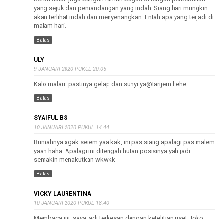
yang sejuk dan pemandangan yang indah. Siang hari mungkin
akan terlihat indah dan menyenangkan. Entah apa yang terjadi di
malam hari.
Balas
ULY
9 JANUARI 2020 PUKUL 20.05
Kalo malam pastinya gelap dan sunyi ya@tarijem hehe..
Balas
SYAIFUL BS
10 JANUARI 2020 PUKUL 14.44
Rumahnya agak serem yaa kak, ini pas siang apalagi pas malem
yaah haha. Apalagi ini ditengah hutan posisinya yah jadi
semakin menakutkan wkwkk
Balas
VICKY LAURENTINA
10 JANUARI 2020 PUKUL 18.40
Membaca ini, saya jadi terkesan dengan ketelitian riset Joko