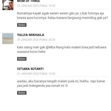
MOM OF THREE
22 JANUARI 2020 PUKUL 18.43
Rumahnya kayak agak serem serem gitu ya. Lihat fotonya aja
terasa aura horornya. Kalau kesana langsung merinding gak ya?
Balas
YULLYA-MIKHAILA
30 JANUARI 2020 PUKUL 20.26
kalo siang mah gak @Mba Nung kalo malem bisa jadi terbawa
suasana horor hehe
Balas
ISTIANA SUTANTI
31 JANUARI 2020 PUKUL 10.02
wadau, aku bacanya tengah malem pula ini, huhhu.. tapi bener
yaa jadi melegenda yaa rumah ini :D
Balas