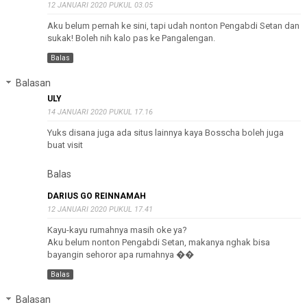
12 JANUARI 2020 PUKUL 03.05
Aku belum pernah ke sini, tapi udah nonton Pengabdi Setan dan
sukak! Boleh nih kalo pas ke Pangalengan.
Balas
Balasan
ULY
14 JANUARI 2020 PUKUL 17.16
Yuks disana juga ada situs lainnya kaya Bosscha boleh juga
buat visit
Balas
DARIUS GO REINNAMAH
12 JANUARI 2020 PUKUL 17.41
Kayu-kayu rumahnya masih oke ya?
Aku belum nonton Pengabdi Setan, makanya nghak bisa
bayangin sehoror apa rumahnya ��
Balas
Balasan