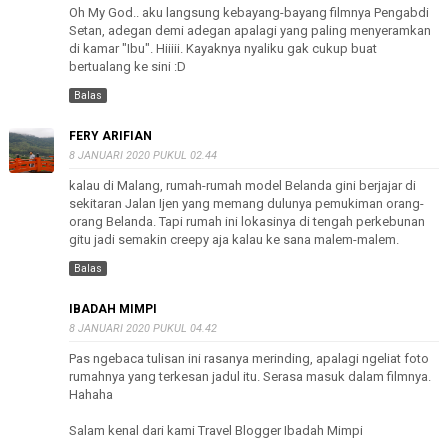
Oh My God.. aku langsung kebayang-bayang filmnya Pengabdi
Setan, adegan demi adegan apalagi yang paling menyeramkan
di kamar "Ibu". Hiiiii. Kayaknya nyaliku gak cukup buat
bertualang ke sini :D
Balas
FERY ARIFIAN
8 JANUARI 2020 PUKUL 02.44
kalau di Malang, rumah-rumah model Belanda gini berjajar di
sekitaran Jalan Ijen yang memang dulunya pemukiman orang-
orang Belanda. Tapi rumah ini lokasinya di tengah perkebunan
gitu jadi semakin creepy aja kalau ke sana malem-malem.
Balas
IBADAH MIMPI
8 JANUARI 2020 PUKUL 04.42
Pas ngebaca tulisan ini rasanya merinding, apalagi ngeliat foto
rumahnya yang terkesan jadul itu. Serasa masuk dalam filmnya.
Hahaha
Salam kenal dari kami Travel Blogger Ibadah Mimpi