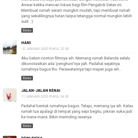
Anwar ketika mencari lokasi bagi film Pengabdi Setan ini.
Membuat rumah seram mungkin mudah, tapi membuat rumah
yang sekelilingnya hutan tanpa tetangga normal mungkin lebih
sulit. :)
Balas
HANI
10 JANUARI 2020 PUKUL 22.08
Aku belum nonton filmnya sih. Memang rumah Belanda selalu
dikonotasikan ada 'penghuni'nya yah. Padahal sejatinya
rumahnya bagus lho. Perawatannya tapi mayan juga sih...
Balas
JALAN-JALAN KENAI
11 JANUARI 2020 PUKUL 06.30
Padahal bentuk rumahnya bagus. Tetapi, memang iya sih. Kalau
rumah tua apalagi di tempat yang sepi begitu, pikiran suka jadi
ke mana-mana. Bikin merinding rasanya
Balas