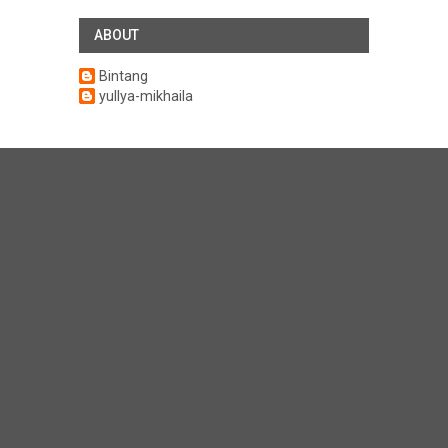
ABOUT
Bintang
yullya-mikhaila