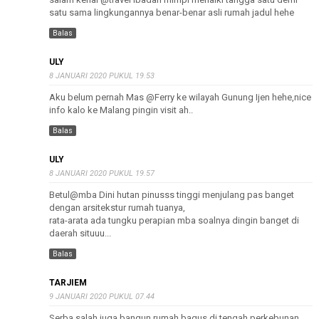
satu sama lingkungannya benar-benar asli rumah jadul hehe
Balas
ULY
8 JANUARI 2020 PUKUL 19.53
Aku belum pernah Mas @Ferry ke wilayah Gunung Ijen hehe,nice
info kalo ke Malang pingin visit ah..
Balas
ULY
8 JANUARI 2020 PUKUL 19.57
Betul@mba Dini hutan pinusss tinggi menjulang pas banget
dengan arsitekstur rumah tuanya,
rata-arata ada tungku perapian mba soalnya dingin banget di
daerah situuu...
Balas
TARJIEM
9 JANUARI 2020 PUKUL 07.44
Serba salah juga bangun rumah bagus di tengah perkebunan