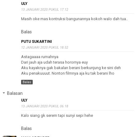
ULY
13 JANUARI 2020 PUKUL 17.12
Masih oke mas kontruksi bangunannya kokoh walo dah tua..
Balas
PUTU SUKARTINI
12 JANUARI 2020 PUKUL 18.52
Astagaaaa rumahnya
Dari jauh aja udah terasa horornya euy
Aku kayaknya gak bakalan berani berkunjung ke sini deh
Aku penakuuuut. Nonton filmnya aja ku tak berani lho
Balas
Balasan
ULY
13 JANUARI 2020 PUKUL 06.18
Kalo siang gk serem tapi sunyi sepi hehe
Balas