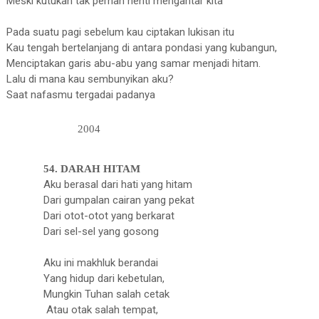
Meski kutukan tak pernah henti mengantar kita
P
ada suatu pagi sebelum kau ciptakan
lukisan itu
Kau tengah bertelanjang di antara pondasi yang kubangun,
M
enciptakan garis abu-abu yang samar menjadi hitam.
Lalu di mana kau sembunyikan
aku?
Saat nafasmu tergadai padanya
2004
54. DARAH HITAM
A
ku berasal dari hati yang hitam
Dari gumpalan cairan yang pekat
Dari otot-otot yang berkarat
Dari sel-sel yang gosong
A
ku ini makhluk berandai
Y
ang hidup dari kebetulan,
M
ungkin Tuhan salah cetak
A
tau otak salah tempat,