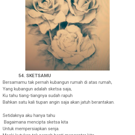
54. SKETSAMU
Bersamamu tak pernah kubangun rumah di atas rumah,
Y
ang kubangun adalah sketsa saja,
K
u tahu tiang-tiangnya sudah rapuh
B
ahkan satu kali tiupan angin saja akan jatuh berantakan.
Setidaknya aku hanya tahu
B
agaimana mencipta sketsa kita
U
ntuk mempersiapkan senja.