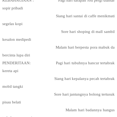
KEBAHAGIAAN :
Pagi hari sarapan roti pergi diantar
sopir pribadi
Siang hari santai di caffe menikmati
segelas kopi
Sore hari shoping di mall sambil
kesalon medipedi
Malam hari berpesta pora mabuk da
bercinta lupa diri
PENDERITAAN:
Pagi hari tubuhnya hancur tertabrak
kereta api
Siang hari kepalanya pecah tertabrak
mobil tangki
Sore hari jantungnya bolong tertusuk
pisau belati
Malam hari badannya hangus