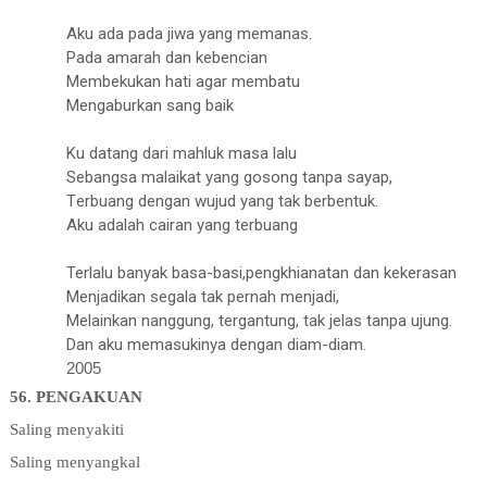
A
ku ada pada jiwa yang memanas.
Pada amarah dan kebencian
M
embekukan hati agar membatu
Mengaburkan sang baik
K
u datang
dari mahluk masa lalu
S
ebangsa malaikat yang gosong tanpa sayap,
T
erbuang dengan wujud yang tak berbentuk.
Aku adalah cairan yang terbuang
Terlalu banyak basa-basi
,pengkhianatan dan kekerasan
M
enjadikan segala tak pernah menjadi,
M
elainkan nanggung, tergantung, tak jelas tanpa ujung.
Dan aku memasukinya dengan diam-diam.
2005
56. PENGAKUAN
Saling menyakiti
Saling menyangkal