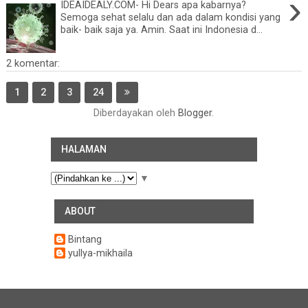
›
IDEAIDEALY.COM- Hi Dears apa kabarnya?
Semoga sehat selalu dan ada dalam kondisi yang
baik- baik saja ya. Amin. Saat ini Indonesia d...
2 komentar:
1
2
3
24
Diberdayakan oleh
Blogger
.
HALAMAN
▼
ABOUT
Bintang
yullya-mikhaila