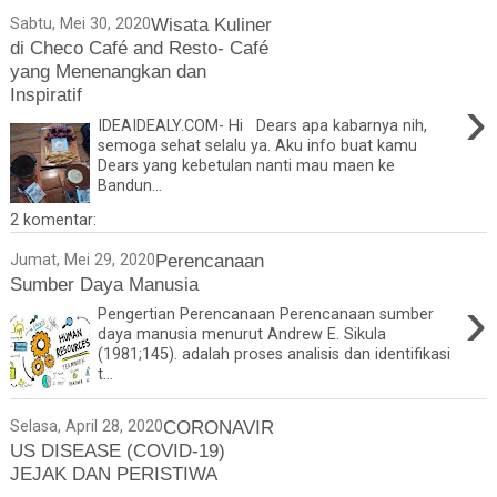
Wisata Kuliner
Sabtu, Mei 30, 2020
di Checo Café and Resto- Café
yang Menenangkan dan
Inspiratif
›
IDEAIDEALY.COM- Hi Dears apa kabarnya nih,
semoga sehat selalu ya. Aku info buat kamu
Dears yang kebetulan nanti mau maen ke
Bandun...
2 komentar:
Perencanaan
Jumat, Mei 29, 2020
Sumber Daya Manusia
›
Pengertian Perencanaan Perencanaan sumber
daya manusia menurut Andrew E. Sikula
(1981;145). adalah proses analisis dan identifikasi
t...
CORONAVIR
Selasa, April 28, 2020
US DISEASE (COVID-19)
JEJAK DAN PERISTIWA