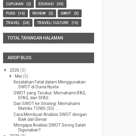
CUPLIKAN
(2)
EDUKASI
(35)
PUISI
(14)
REVIEW
(2)
SWOT
(5)
TRAVEL
(24)
TRAVEL/ CULTURE
(16)
TOTAL TAYANGAN HALAMAN
ARSIP BLOG
▼
2026
(5)
▼
Mei
(5)
Kesalahan Fatal dalam Menggunakan
SWOT di Dunia Nyata
SWOT yang Terukur: Memahami IFAS,
EFAS, dan SFAS
Dari SWOT ke Strategi: Memahami
Matriks TOWS (SO, ...
Cara Membuat Analisis SWOT dengan
Baik dan Benar
Mengapa Analisis SWOT Sering Salah
Digunakan?
►
2025
(3)