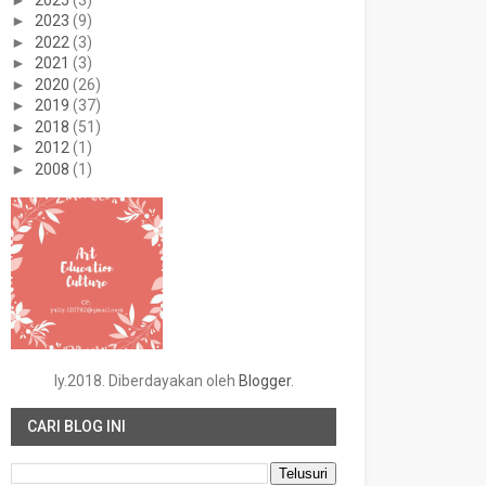
►
2023
(9)
►
2022
(3)
►
2021
(3)
►
2020
(26)
►
2019
(37)
►
2018
(51)
►
2012
(1)
►
2008
(1)
ly.2018. Diberdayakan oleh
Blogger
.
CARI BLOG INI