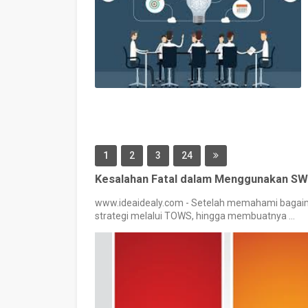
1
2
3
24
Kesalahan Fatal dalam Menggunakan SWO
www.ideaidealy.com - Setelah memahami baga
strategi melalui TOWS, hingga membuatnya ...