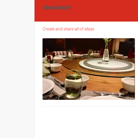
ideaidealy
Create and share all of ideas