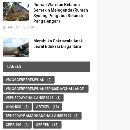
Rumah Warisan Belanda
Semakin Melegenda (Rumah
Syuting Pengabdi Setan di
Pangalengan)
JANUARI 03, 2020
Membuka Cakrawala Anak
Lewat Edukasi Dirgantara
LABELS
#BLOGGERPEREMPUAN
(2)
#BLOGGERPEREMPUAN#BPN30DAYCHALLANGE
2018
(8)
#BPN30DAYCHALLANGE2018
(1)
ANALISIS
(5)
ARTIKEL
(13)
BPN30DAYRAMADHANCHALLANGE2019
(8)
CERBUNG
(2)
CERPEN
(15)