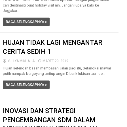
cari destinasti buat holiday visit nih. Jangan lupa ya kalo ke
Jogjakar...
BACA SELENGKAPNYA »
HUJAN TIDAK LAGI MENGANTAR
CERITA SEDIH 1
YULLYA-MIKHAILA
MARET 20, 2019
Hujan setengah basah membasahi jalan pagi itu, Setangkai mawar
putih nampak bergoyang tertiup angin Dibalik lukisan tua de...
BACA SELENGKAPNYA »
INOVASI DAN STRATEGI
PENGEMBANGAN SDM DALAM