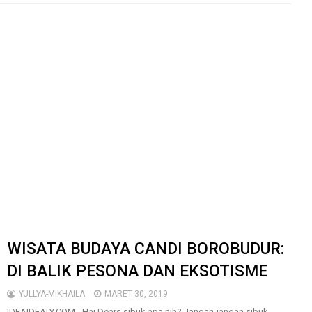
WISATA BUDAYA CANDI BOROBUDUR:
DI BALIK PESONA DAN EKSOTISME
YULLYA-MIKHAILA
MARET 30, 2019
IDEAIDEALY.COM - Hai Dears sibuk apa nih? Jangan-jangan sibuk