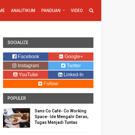
ME
ANALITIKUM
PANDUAN
VIDEO
SOCIALIZE
Facebook
Google+
Instagram
Twitter
YouTube
Linked-In
Follow
POPULER
Sans Co Café- Co Working
Space- Ide Mengalir Deras,
Tugas Menjadi Tuntas