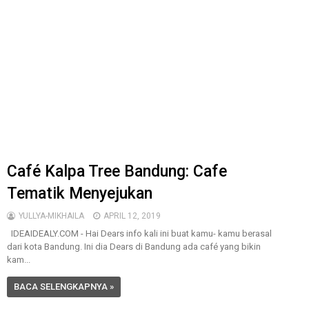
Café Kalpa Tree Bandung: Cafe
Tematik Menyejukan
YULLYA-MIKHAILA
APRIL 12, 2019
IDEAIDEALY.COM - Hai Dears info kali ini buat kamu- kamu berasal
dari kota Bandung. Ini dia Dears di Bandung ada café yang bikin
kam...
BACA SELENGKAPNYA »