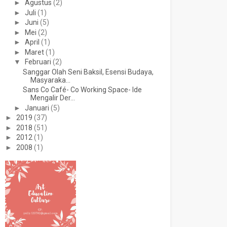
►
Agustus
(2)
►
Juli
(1)
►
Juni
(5)
►
Mei
(2)
►
April
(1)
►
Maret
(1)
▼
Februari
(2)
Sanggar Olah Seni Baksil, Esensi Budaya,
Masyaraka...
Sans Co Café- Co Working Space- Ide
Mengalir Der...
►
Januari
(5)
►
2019
(37)
►
2018
(51)
►
2012
(1)
►
2008
(1)