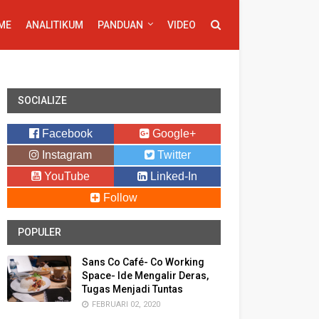
ME
ANALITIKUM
PANDUAN
VIDEO
SOCIALIZE
Facebook
Google+
Instagram
Twitter
YouTube
Linked-In
Follow
POPULER
Sans Co Café- Co Working
Space- Ide Mengalir Deras,
Tugas Menjadi Tuntas
FEBRUARI 02, 2020