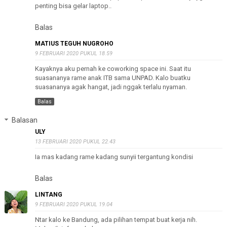
penting bisa gelar laptop..
Balas
MATIUS TEGUH NUGROHO
9 FEBRUARI 2020 PUKUL 18.59
Kayaknya aku pernah ke coworking space ini. Saat itu
suasananya rame anak ITB sama UNPAD. Kalo buatku
suasananya agak hangat, jadi nggak terlalu nyaman.
Balas
Balasan
ULY
13 FEBRUARI 2020 PUKUL 22.43
Ia mas kadang rame kadang sunyii tergantung kondisi
Balas
LINTANG
9 FEBRUARI 2020 PUKUL 19.04
Ntar kalo ke Bandung, ada pilihan tempat buat kerja nih.