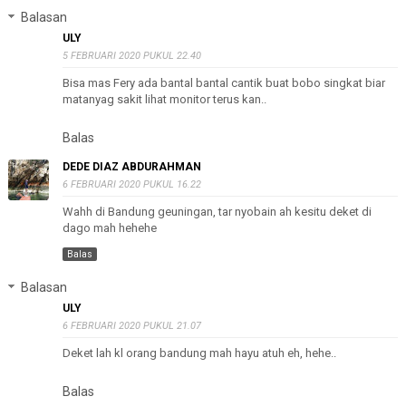
Balasan
ULY
5 FEBRUARI 2020 PUKUL 22.40
Bisa mas Fery ada bantal bantal cantik buat bobo singkat biar
matanyag sakit lihat monitor terus kan..
Balas
DEDE DIAZ ABDURAHMAN
6 FEBRUARI 2020 PUKUL 16.22
Wahh di Bandung geuningan, tar nyobain ah kesitu deket di
dago mah hehehe
Balas
Balasan
ULY
6 FEBRUARI 2020 PUKUL 21.07
Deket lah kl orang bandung mah hayu atuh eh, hehe..
Balas