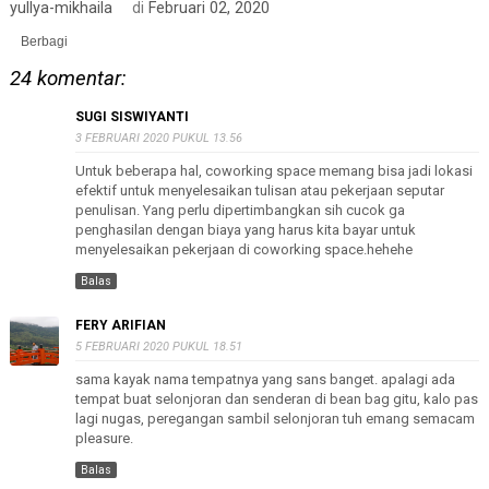
yullya-mikhaila
di
Februari 02, 2020
Berbagi
24 komentar:
SUGI SISWIYANTI
3 FEBRUARI 2020 PUKUL 13.56
Untuk beberapa hal, coworking space memang bisa jadi lokasi
efektif untuk menyelesaikan tulisan atau pekerjaan seputar
penulisan. Yang perlu dipertimbangkan sih cucok ga
penghasilan dengan biaya yang harus kita bayar untuk
menyelesaikan pekerjaan di coworking space.hehehe
Balas
FERY ARIFIAN
5 FEBRUARI 2020 PUKUL 18.51
sama kayak nama tempatnya yang sans banget. apalagi ada
tempat buat selonjoran dan senderan di bean bag gitu, kalo pas
lagi nugas, peregangan sambil selonjoran tuh emang semacam
pleasure.
Balas