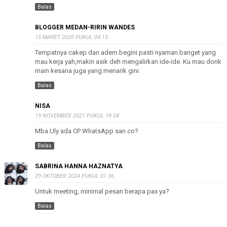
Balas
BLOGGER MEDAN-RIRIN WANDES
15 MARET 2020 PUKUL 04.15
Tempatnya cakep dan adem begini pasti nyaman banget yang
mau kerja yah,makin asik deh mengalirkan ide-ide. Ku mau donk
main kesana juga yang menarik gini.
Balas
NISA
19 NOVEMBER 2021 PUKUL 19.04
Mba Uly ada CP WhatsApp san co?
Balas
SABRINA HANNA HAZNATYA
29 OKTOBER 2024 PUKUL 01.36
Untuk meeting, minimal pesan berapa pax ya?
Balas