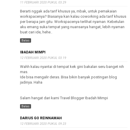
11 FEBRUARI 2020 PUKUL 03.29
Berarti nggak ada tarif khusus ya, mbak, untuk pemakaian
workspacenya? Biasanya kan kalau coworking ada tarif khusus
per berapa jam gitu. Workspacenya terlihat nyaman. Kebetulan
aku emang suka tempat yang nuansanya hangat, lebih nyaman
buat cari ide, hehe..
Balas
IBADAH MIMPI
12 FEBRUARI 2020 PUKUL 03.19
Wahh kalau nyantai di tempat kek gini bakalan seru banget nih
mas.
Ide bisa mengalir deras. Bisa bikin banyak postingan blog
jadinya. Haha
Salam hangat dari kami Travel Blogger Ibadah Mimpi
Balas
DARIUS GO REINNAMAH
12 FEBRUARI 2020 PUKUL 09.23