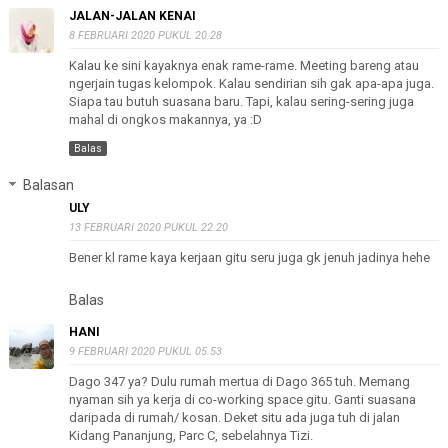
JALAN-JALAN KENAI
8 FEBRUARI 2020 PUKUL 20.28
Kalau ke sini kayaknya enak rame-rame. Meeting bareng atau
ngerjain tugas kelompok. Kalau sendirian sih gak apa-apa juga.
Siapa tau butuh suasana baru. Tapi, kalau sering-sering juga
mahal di ongkos makannya, ya :D
Balas
Balasan
ULY
13 FEBRUARI 2020 PUKUL 22.20
Bener kl rame kaya kerjaan gitu seru juga gk jenuh jadinya hehe
Balas
HANI
9 FEBRUARI 2020 PUKUL 05.53
Dago 347 ya? Dulu rumah mertua di Dago 365 tuh. Memang
nyaman sih ya kerja di co-working space gitu. Ganti suasana
daripada di rumah/ kosan. Deket situ ada juga tuh di jalan
Kidang Pananjung, Parc C, sebelahnya Tizi.