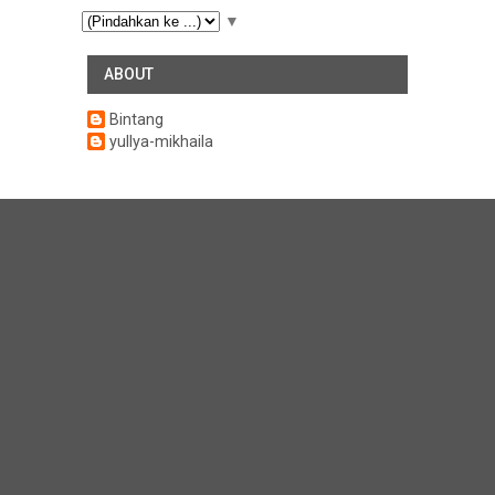
▼
ABOUT
Bintang
yullya-mikhaila