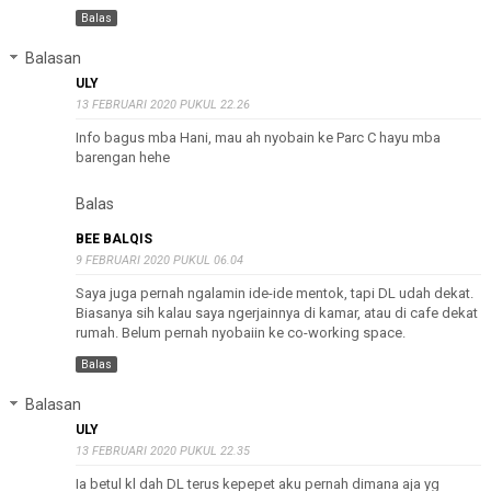
Balas
Balasan
ULY
13 FEBRUARI 2020 PUKUL 22.26
Info bagus mba Hani, mau ah nyobain ke Parc C hayu mba
barengan hehe
Balas
BEE BALQIS
9 FEBRUARI 2020 PUKUL 06.04
Saya juga pernah ngalamin ide-ide mentok, tapi DL udah dekat.
Biasanya sih kalau saya ngerjainnya di kamar, atau di cafe dekat
rumah. Belum pernah nyobaiin ke co-working space.
Balas
Balasan
ULY
13 FEBRUARI 2020 PUKUL 22.35
Ia betul kl dah DL terus kepepet aku pernah dimana aja yg