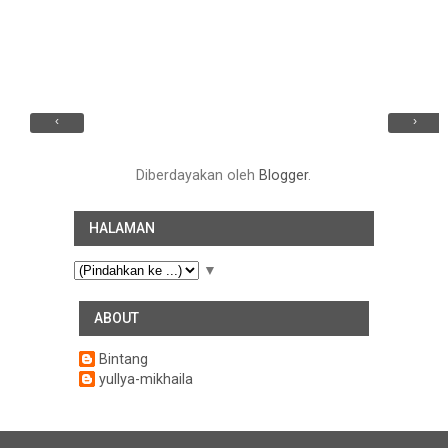
‹
›
Diberdayakan oleh
Blogger
.
HALAMAN
▼
ABOUT
Bintang
yullya-mikhaila