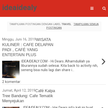
ideaidealy
TAMPILKAN POSTINGAN DENGAN LABEL
TRAVEL
.
TAMPILKAN SEMUA
POSTINGAN
WISATA
Minggu, Juni 16, 2019
KULINER : CAFE DELAPAN
PADI , CAFÉ YANG
ENTERTAIN PLUS
›
IDEAIDEALY.COM - Hi Dears..Alhamdulilah ya
liburannya sudah selesai. Kita back to activity nih,
seneng bisa nulis lagi dan share i...
2 komentar:
Café Kalpa
Jumat, April 12, 2019
Tree Bandung: Cafe Tematik
Menyejukan
IDEAIDEALY.COM - Hai Dears info kali ini buat