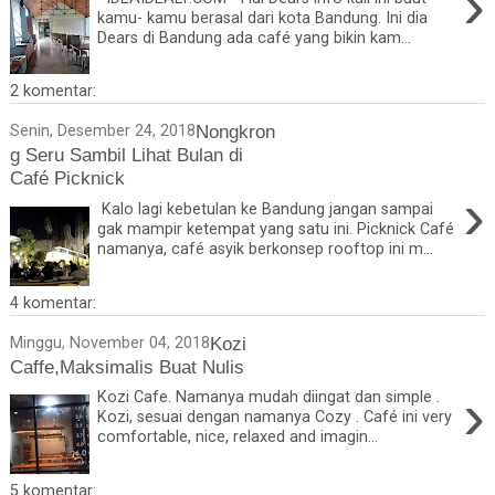
›
kamu- kamu berasal dari kota Bandung. Ini dia
Dears di Bandung ada café yang bikin kam...
2 komentar:
Nongkron
Senin, Desember 24, 2018
g Seru Sambil Lihat Bulan di
Café Picknick
›
Kalo lagi kebetulan ke Bandung jangan sampai
gak mampir ketempat yang satu ini. Picknick Café
namanya, café asyik berkonsep rooftop ini m...
4 komentar:
Kozi
Minggu, November 04, 2018
Caffe,Maksimalis Buat Nulis
›
Kozi Cafe. Namanya mudah diingat dan simple .
Kozi, sesuai dengan namanya Cozy . Café ini very
comfortable, nice, relaxed and imagin...
5 komentar: