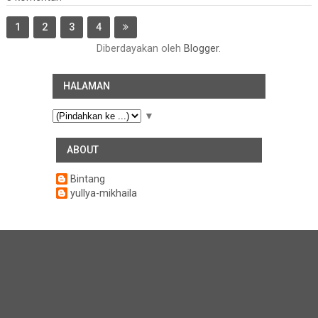
1
2
3
4
Diberdayakan oleh
Blogger
.
HALAMAN
▼
ABOUT
Bintang
yullya-mikhaila